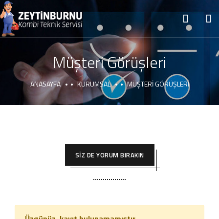
Müşteri Görüşleri
ANASAYFA
KURUMSAL
MÜŞTERI GÖRÜŞLERI
SİZ DE YORUM BIRAKIN
Üzgünüz, kayıt bulunamamıştır.