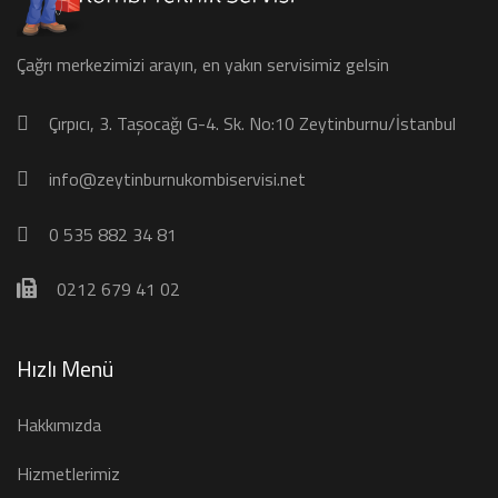
Çağrı merkezimizi arayın, en yakın servisimiz gelsin
Çırpıcı, 3. Taşocağı G-4. Sk. No:10 Zeytinburnu/İstanbul
info@zeytinburnukombiservisi.net
0 535 882 34 81
0212 679 41 02
Hızlı Menü
Hakkımızda
Hizmetlerimiz