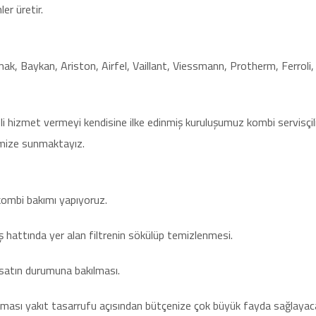
ler üretir.
k, Baykan, Ariston, Airfel, Vaillant, Viessmann, Protherm, Ferroli,
eli hizmet vermeyi kendisine ilke edinmiş kuruluşumuz kombi servisçil
rimize sunmaktayız.
kombi bakımı yapıyoruz.
üş hattında yer alan filtrenin sökülüp temizlenmesi.
sisatın durumuna bakılması.
pılması yakıt tasarrufu açısından bütçenize çok büyük fayda sağlayaca