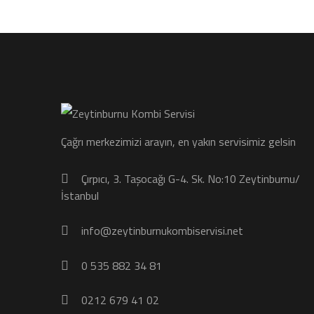
Çağrı merkezimizi arayın, en yakın servisimiz gelsin
Çırpıcı, 3. Taşocağı G-4. Sk. No:10 Zeytinburnu/
İstanbul
info@zeytinburnukombiservisi.net
0 535 882 34 81
0212 679 41 02