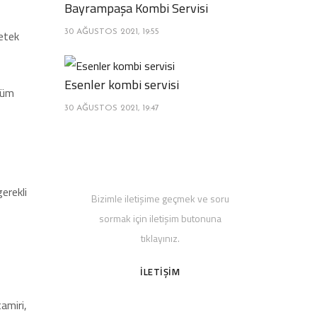
Bayrampaşa Kombi Servisi
petek
30 AĞUSTOS 2021, 19:55
Esenler kombi servisi
özüm
30 AĞUSTOS 2021, 19:47
Bize Soru Sorun
gerekli
Bizimle iletişime geçmek ve soru
sormak için iletişim butonuna
tıklayınız.
İLETİŞİM
amiri,